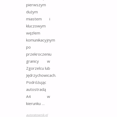
pierwszym
dużym
miastem i
kluczowym
węzłem
komunikacyjnym
po
przekroczeniu
granicy w
Zgorzelcu lub
Jędrzychowicach.
Podróżując
autostradą
A4 w
kierunku …
autoratownik.pl