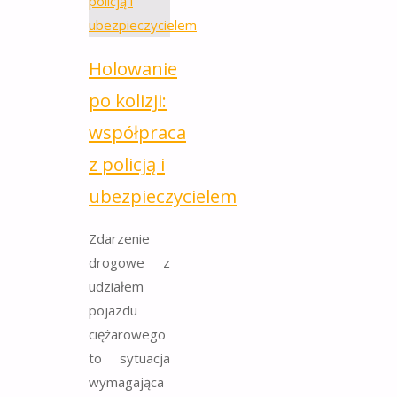
Holowanie
po kolizji:
współpraca
z policją i
ubezpieczycielem
Zdarzenie
drogowe z
udziałem
pojazdu
ciężarowego
to sytuacja
wymagająca