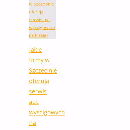
Jakie
firmy w
Szczecinie
oferują
serwis
aut
wyścigowych
na