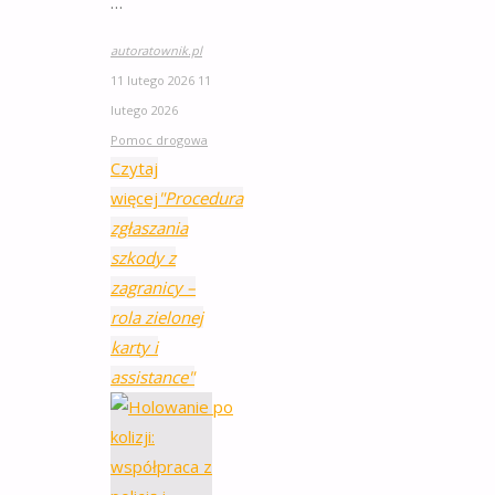
…
autoratownik.pl
11 lutego 2026
11
lutego 2026
Pomoc drogowa
Czytaj
więcej
"Procedura
zgłaszania
szkody z
zagranicy –
rola zielonej
karty i
assistance"