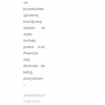
od
przewoźnika
sprawnej
koordynacji
działań na
styku
techniki,
prawa oraz
finansów.
Gdy
dochodzi do
kolizji,
priorytetem
…
autoratownik.pl
4
lutego 2026
4