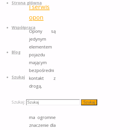
Strona główna
i serwis
opon
Współpraca
Opony są
jedynym
elementem
Blog
pojazdu
mającym
bezpośredni
Szukaj
kontakt z
drogą,
dlatego ich
stan
Szukaj:
Szukaj
techniczny
ma ogromne
znaczenie dla